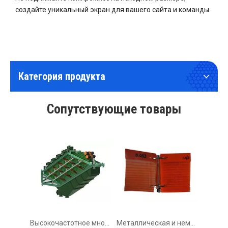
создайте уникальный экран для вашего сайта и команды.
Категория продукта
Высокочастотное многослойное вибрационное сито тонкой очистки
Металлическая и неметаллическая мелкая сетка вибрационного грохота высокой точности
Сопутствующие товары