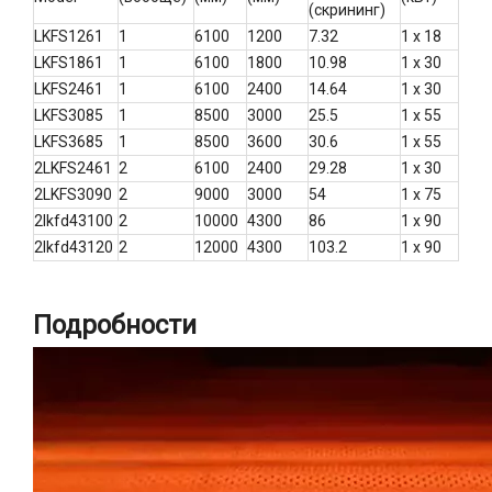
(скрининг)
LKFS1261
1
6100
1200
7.32
1 х 18
LKFS1861
1
6100
1800
10.98
1 х 30
LKFS2461
1
6100
2400
14.64
1 х 30
LKFS3085
1
8500
3000
25.5
1 х 55
LKFS3685
1
8500
3600
30.6
1 х 55
2LKFS2461
2
6100
2400
29.28
1 х 30
2LKFS3090
2
9000
3000
54
1 х 75
2lkfd43100
2
10000
4300
86
1 х 90
2lkfd43120
2
12000
4300
103.2
1 х 90
Подробности