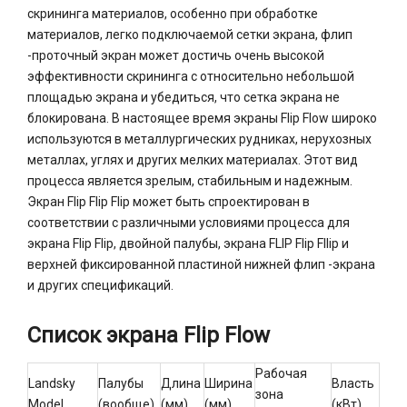
скрининга материалов, особенно при обработке
материалов, легко подключаемой сетки экрана, флип
-проточный экран может достичь очень высокой
эффективности скрининга с относительно небольшой
площадью экрана и убедиться, что сетка экрана не
блокирована. В настоящее время экраны Flip Flow широко
используются в металлургических рудниках, нерухозных
металлах, углях и других мелких материалах. Этот вид
процесса является зрелым, стабильным и надежным.
Экран Flip Flip Flip может быть спроектирован в
соответствии с различными условиями процесса для
экрана Flip Flip, двойной палубы, экрана FLIP Flip Fllip и
верхней фиксированной пластиной нижней флип -экрана
и других спецификаций.
Список экрана Flip Flow
Рабочая
Landsky
Палубы
Длина
Ширина
Власть
зона
Model
(вообще)
(мм)
(мм)
(кВт)