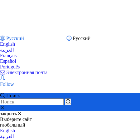
Pусский
Pусский
English
العربية
Français
Español
Português
Электронная почта
Follow
Поиск
закрыть
Выберите сайт
глобальный
English
العربية