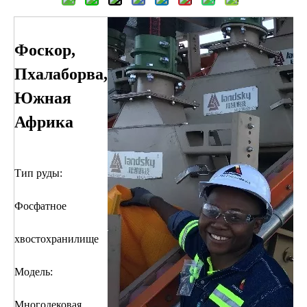
Фоскор,
Пхалаборва,
Южная
Африка
Тип руды:
Фосфатное
хвостохранилище
Модель:
Многодековая