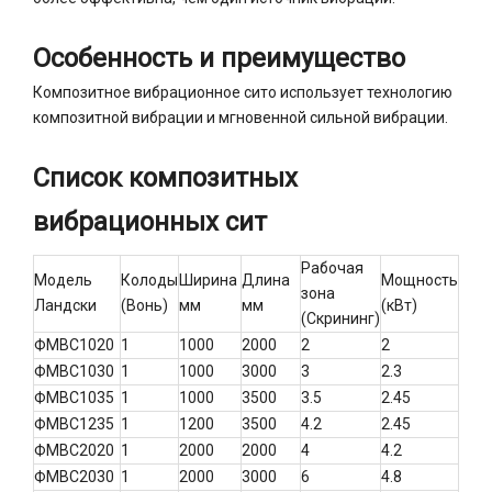
Особенность и преимущество
Композитное вибрационное сито использует технологию
композитной вибрации и мгновенной сильной вибрации.
Список композитных
вибрационных сит
Рабочая
Модель
Колоды
Ширина
Длина
Мощность
зона
Ландски
(Вонь)
мм
мм
(кВт)
(Скрининг)
ФМВС1020
1
1000
2000
2
2
ФМВС1030
1
1000
3000
3
2.3
ФМВС1035
1
1000
3500
3.5
2.45
ФМВС1235
1
1200
3500
4.2
2.45
ФМВС2020
1
2000
2000
4
4.2
ФМВС2030
1
2000
3000
6
4.8