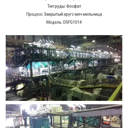
Тип руды:
Фосфат
Процесс:
Закрытый круг
с
мяч
мельница
Модель:
D5FG1014