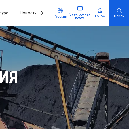
сурс
Новости
Связаться с нами
Электронная
Follow
Поиск
Pусский
почта
ИЯ