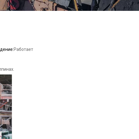
дение:
Работает
ппинах.